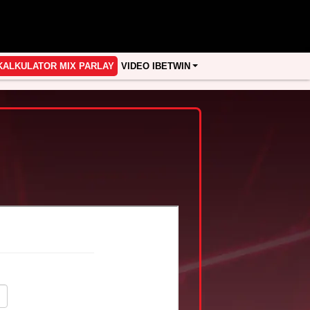
KALKULATOR MIX PARLAY
VIDEO IBETWIN