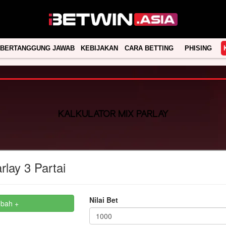
BERTANGGUNG JAWAB
KEBIJAKAN
CARA BETTING
PHISING
KALKULATOR MIX PARLAY