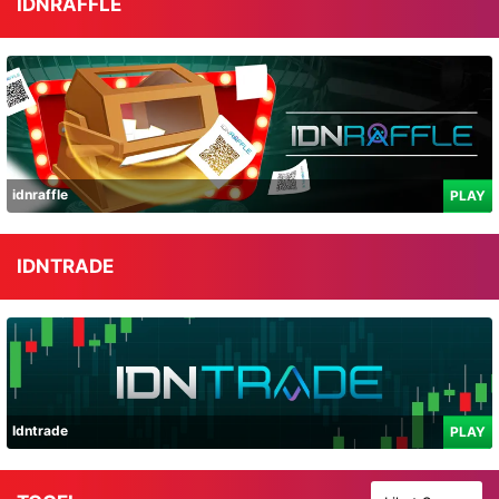
IDNRAFFLE
idnraffle
PLAY
IDNTRADE
Idntrade
PLAY