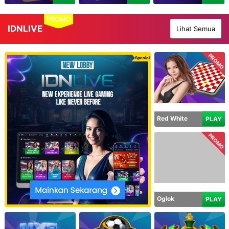
PROMO
IDNLIVE
Lihat Semua
PROMO
Spesial
Red White
PLAY
PROMO
Oglok
PLAY