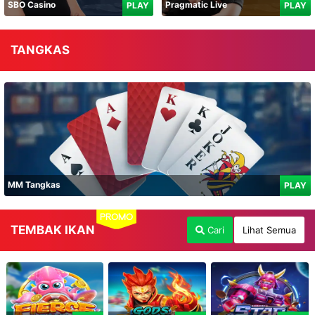
SBO Casino
Pragmatic Live
PLAY
PLAY
TANGKAS
MM Tangkas
PLAY
PROMO
TEMBAK IKAN
Cari
Lihat Semua