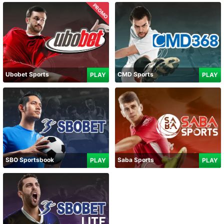
PROMO
Ubobet Sports
CMD Sports
PLAY
PLAY
SBO Sportsbook
Saba Sports
PLAY
PLAY