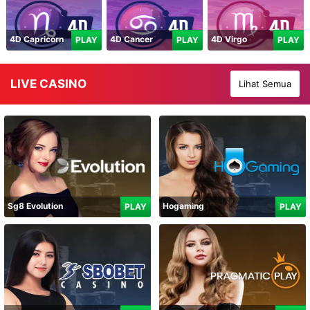
4D Capricorn
4D Cancer
4D Virgo
PLAY
PLAY
PLAY
LIVE CASINO
Lihat Semua
Sg8 Evolution
Hogaming
PLAY
PLAY