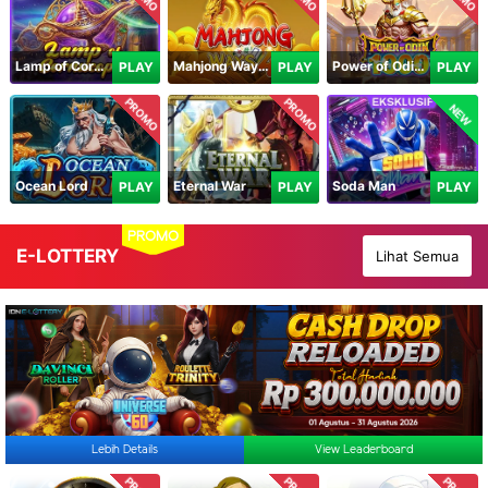
Lamp of Cornucopia
Mahjong Ways IV
Power of Odin 1000
PLAY
PLAY
PLAY
PROMO
PROMO
NEW
Ocean Lord
Eternal War
Soda Man
PLAY
PLAY
PLAY
PROMO
E-LOTTERY
Lihat Semua
Lebih Details
View Leaderboard