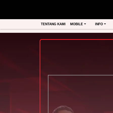
TENTANG KAMI
MOBILE
INFO