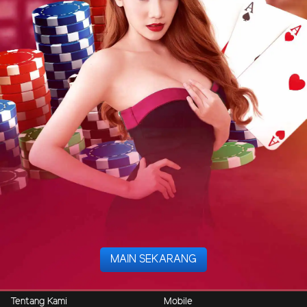
MAIN SEKARANG
Tentang Kami
Mobile